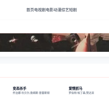
首页
电视剧
电影
动漫
综艺
短剧
片
正片
抢
变态杀手
爱情抓马
乔治娜·坎贝尔,詹姆斯·普雷斯顿
罗伯特·帕丁森,赞达亚
版