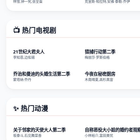
林雪,钟一宪,张全蛋
克里斯·帕拉特,安雅·泰勒-乔伊
📺 热门电视剧
第1集
第9
21世纪大君夫人
猎捕行动第二季
李知恩,边佑锡
梅丽莎·罗斯伯格
第15集
第1
乔治和曼迪的头婚生活第二季
今夜在秘密厨房
蒙塔纳·乔丹
木南晴夏,高杉真宙
✨ 热门动漫
第2集
第2
关于邻家的天使大人第二季
坂泰斗,石见舞菜香
小林裕介,富田美忧