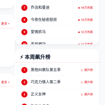
乔治和曼迪
🔥 94万热度
7
今夜在秘密厨房
🔥 93万热度
8
更多 +
第7集
爱情抓马
🔥 92万热度
9
盖世神功
🔥 91万热度
10
⚡ 本周飙升榜
天使大人第二季
🔥 90万热度
11
变态杀手
🔥 89万热度
12
黑袍纠察队第五季
📈 飙升榜
1
超级马力欧
🔥 88万热度
13
巧克力情人第二季
更多 +
📈 飙升榜
2
第1集
新老娘舅
🔥 87万热度
14
正义女神
📈 飙升榜
3
笑动剧场