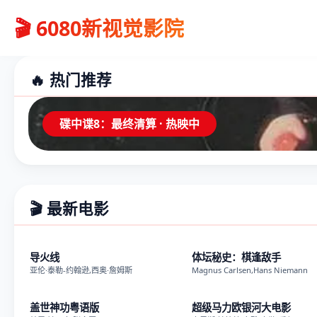
🎬 6080新视觉影院
🔥 热门推荐
碟中谍8：最终清算 · 热映中
🎬 最新电影
抢先版
正
导火线
体坛秘史：棋逢敌手
亚伦·泰勒-约翰逊,西奥·詹姆斯
Magnus Carlsen,Hans Niemann
正片
抢先
盖世神功粤语版
超级马力欧银河大电影