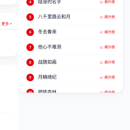
🔥 86万热度
15
隐身的名字
📈 飙升榜
4
风华合伙人
🔥 85万热度
16
八千里路云和月
📈 飙升榜
5
更多 +
不能笑的孤独粉丝见面会
第2期
🔥 84万热度
17
冬去春来
📈 飙升榜
6
百鬼夜行抄
🔥 83万热度
18
他心不难测
📈 飙升榜
7
婚姻剧毒
🔥 82万热度
19
战旗如画
📈 飙升榜
8
复制品的我也会谈恋爱
🔥 81万热度
20
月鳞绮纪
📈 飙升榜
9
钢铁森林
📈 飙升榜
10
我们的翻译官
📈 飙升榜
11
三大队
📈 飙升榜
12