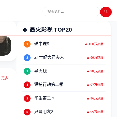
🔍
🔥 最火影视 TOP20
碟中谍8
🔥 100万热度
1
21世纪大君夫人
🔥 99万热度
2
导火线
🔥 98万热度
3
更多 +
先版
猎捕行动第二季
🔥 97万热度
4
华生第二季
🔥 96万热度
5
只是朋友2
🔥 95万热度
6