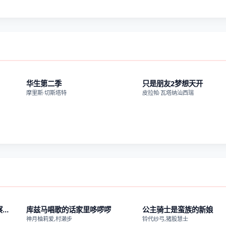
集
第16集
华生第二季
只是朋友2梦想天开
摩里斯·切斯塔特
皮拉帕·瓦塔纳汕西瑞
集
集
第1集
自称恶役大小姐的婚约者观察记录
库兹马唱歌的话家里哆啰啰
公主骑士是蛮族的新娘
神月柚莉爱,村濑步
铃代纱弓,猪股慧士