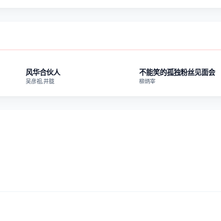
0期
第2期
风华合伙人
不能笑的孤独粉丝见面会
吴彦祖,井胧
柳炳宰